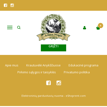
PREKĖS SU NUOLAIDA
Pagrindinis
Prekės su nuolaida
0
Navigacija
Atsiprašome, tačiau prekių kategorijoje nerasta.
GRĮŽTI
Apie mus
Krautuvėlė Anykščiuose
Edukacinė programa
Pirkimo sąlygos ir taisyklės
Privatumo politika
Elektroninių parduotuvių nuoma
-
eShoprent.com