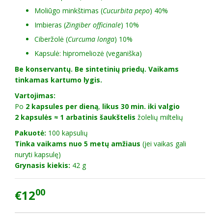
Moliūgo minkštimas (
Cucurbita pepo
) 40%
Imbieras (
Zingiber officinale
) 10%
Ciberžolė (
Curcuma longa
) 10%
Kapsulė: hipromeliozė (veganiška)
Be konservantų. Be sintetinių priedų. Vaikams
tinkamas kartumo lygis.
Vartojimas:
Po
2 kapsules per dieną
,
likus 30 min. iki valgio
2 kapsulės ≈ 1 arbatinis šaukštelis
žolelių miltelių
Pakuotė:
100 kapsulių
Tinka vaikams nuo 5 metų amžiaus
(jei vaikas gali
nuryti kapsulę)
Grynasis kiekis:
42 g
00
€12