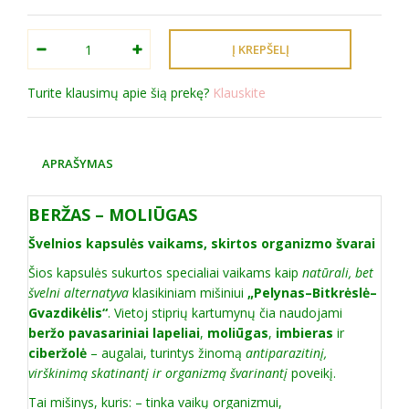
Turite klausimų apie šią prekę?
Klauskite
APRAŠYMAS
BERŽAS – MOLIŪGAS
Švelnios kapsulės vaikams, skirtos organizmo švarai
Šios kapsulės sukurtos specialiai vaikams kaip
natūrali, bet
švelni alternatyva
klasikiniam mišiniui
„Pelynas–Bitkrėslė–
Gvazdikėlis“
. Vietoj stiprių kartumynų čia naudojami
beržo pavasariniai lapeliai
,
moliūgas
,
imbieras
ir
ciberžolė
– augalai, turintys žinomą
antiparazitinį,
virškinimą skatinantį ir organizmą švarinantį
poveikį.
Tai mišinys, kuris: – tinka vaikų organizmui,