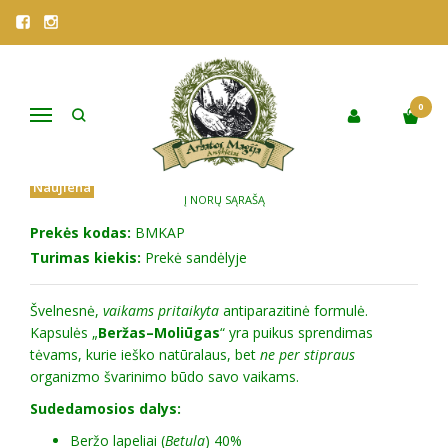
Pagrindinis
Parduotuvė
Vaistažolės
VISOS ARBATOS
KAPSULĖS VAIKAMS "BERŽAS-MOLIŪGAS"
KAPSULĖS VAIKAMS "BERŽAS-
0
Navigacija
MOLIŪGAS"
Naujiena
Į NORŲ SĄRAŠĄ
Prekės kodas:
BMKAP
Turimas kiekis:
Prekė sandėlyje
Švelnesnė,
vaikams pritaikyta
antiparazitinė formulė.
Kapsulės „
Beržas–Moliūgas
“ yra puikus sprendimas
tėvams, kurie ieško natūralaus, bet
ne per stipraus
organizmo švarinimo būdo savo vaikams.
Sudedamosios dalys:
Beržo lapeliai (
Betula
) 40%