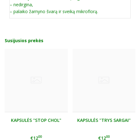
– nedirgina,
– palaiko žarnyno švarą ir sveiką mikroflorą.
Susijusios prekės
KAPSULĖS "STOP CHOL"
KAPSULĖS "TRYS SARGAI"
00
00
€12
€12