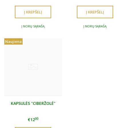
Į NORŲ SĄRAŠĄ
Į NORŲ SĄRAŠĄ
Naujiena
KAPSULĖS "CIBERŽOLĖ"
00
€12