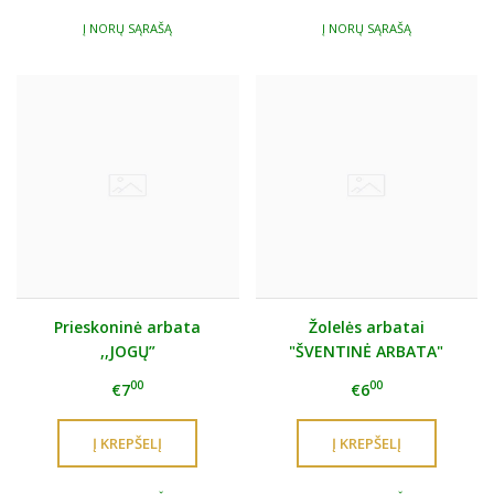
Į NORŲ SĄRAŠĄ
Į NORŲ SĄRAŠĄ
Prieskoninė arbata
Žolelės arbatai
,,JOGŲ”
"ŠVENTINĖ ARBATA"
00
00
€7
€6