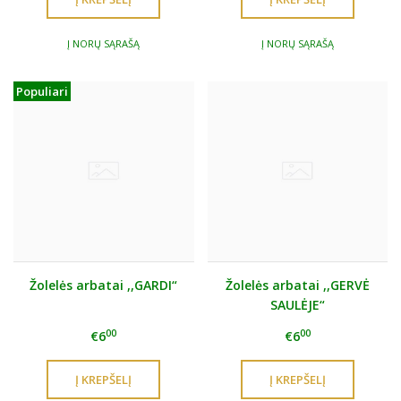
Į NORŲ SĄRAŠĄ
Į NORŲ SĄRAŠĄ
Populiari
Žolelės arbatai ,,GARDI“
Žolelės arbatai ,,GERVĖ
SAULĖJE“
00
00
€6
€6