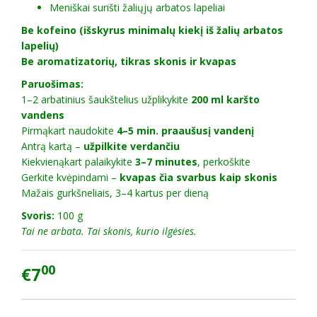
Meniškai surišti žaliųjų arbatos lapeliai
Be kofeino (išskyrus minimalų kiekį iš žalių arbatos
lapelių)
Be aromatizatorių, tikras skonis ir kvapas
Paruošimas:
1–2 arbatinius šaukštelius užplikykite
200 ml karšto
vandens
Pirmąkart naudokite
4–5 min. praaušusį vandenį
Antrą kartą –
užpilkite verdančiu
Kiekvienąkart palaikykite
3–7 minutes
, perkoškite
Gerkite kvėpindami –
kvapas čia svarbus kaip skonis
Mažais gurkšneliais, 3–4 kartus per dieną
Svoris:
100 g
Tai ne arbata. Tai skonis, kurio ilgėsies.
00
€7