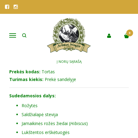
Pagrindinis
Parduotuvė
Vaistažolės
VISOS ARBATOS
Vaisinė raudonoji arbata "TORTADIENIO ARBATA"
VAISINĖ RAUDONOJI ARBATA
0
Navigacija
"TORTADIENIO ARBATA"
Į NORŲ SĄRAŠĄ
Prekės kodas:
Tortas
Turimas kiekis:
Prekė sandėlyje
Sudedamosios dalys:
Rožytės
Saldžialapė stevija
Jamaikinės rožės žiedai (
Hibiscus
)
Lukštentos erškėtuogės