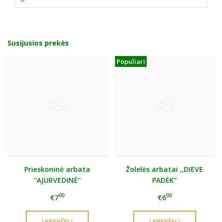
Susijusios prekės
Populiari
Prieskoninė arbata
Žolelės arbatai ,,DIEVE
"AJURVEDINĖ"
PADĖK“
00
00
€7
€6