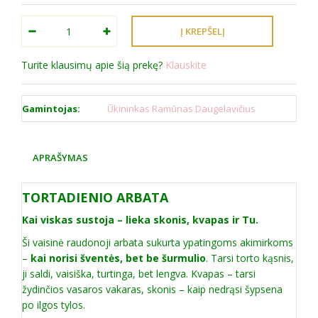
Turite klausimų apie šią prekę?
Klauskite
Gamintojas:
Ūkininkas Ramūnas Daugelavičius
APRAŠYMAS
TORTADIENIO ARBATA
Kai viskas sustoja – lieka skonis, kvapas ir Tu.
Ši vaisinė raudonoji arbata sukurta ypatingoms akimirkoms
–
kai norisi šventės, bet be šurmulio
. Tarsi torto kąsnis,
ji saldi, vaisiška, turtinga, bet lengva. Kvapas – tarsi
žydinčios vasaros vakaras, skonis – kaip nedrąsi šypsena
po ilgos tylos.