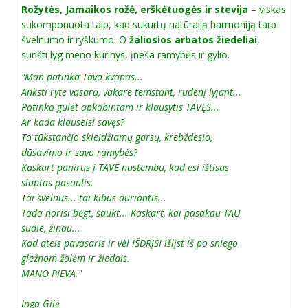
Rožytės, Jamaikos rožė, erškėtuogės ir stevija
– viskas
sukomponuota taip, kad sukurtų natūralią harmoniją tarp
švelnumo ir ryškumo. O
žaliosios arbatos žiedeliai
,
surišti lyg meno kūrinys, įneša ramybės ir gylio.
"Man patinka Tavo kvapas...
Anksti ryte vasarą, vakare temstant, rudenį lyjant...
Patinka gulėt apkabintam ir klausytis TAVĘS...
Ar kada klauseisi savęs?
To tūkstančio skleidžiamų garsų, krebždesio,
dūsavimo ir savo ramybės?
Kaskart panirus į TAVE nustembu, kad esi ištisas
slaptas pasaulis.
Tai švelnus... tai kibus duriantis...
Tada norisi bėgt, šaukt... Kaskart, kai pasakau TAU
sudie, žinau...
Kad ateis pavasaris ir vėl IŠDRĮSI išlįst iš po sniego
gležnom žolėm ir žiedais.
MANO PIEVA."
Inga Gilė