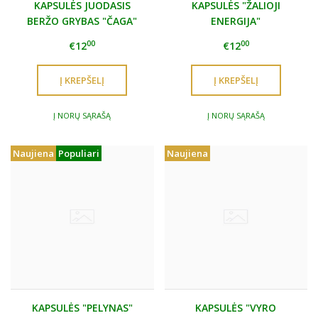
KAPSULĖS JUODASIS
KAPSULĖS "ŽALIOJI
BERŽO GRYBAS "ČAGA"
ENERGIJA"
00
00
€12
€12
Į NORŲ SĄRAŠĄ
Į NORŲ SĄRAŠĄ
Naujiena
Populiari
Naujiena
KAPSULĖS "PELYNAS"
KAPSULĖS "VYRO