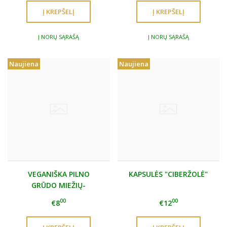
Į NORŲ SĄRAŠĄ
Į NORŲ SĄRAŠĄ
Naujiena
Naujiena
VEGANIŠKA PILNO
KAPSULĖS "CIBERŽOLĖ"
GRŪDO MIEŽIŲ-
CIKORIJOS KAVA
00
00
€8
€12