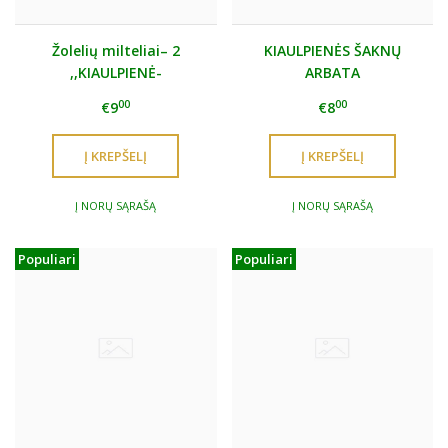
Žolelių milteliai– 2
KIAULPIENĖS ŠAKNŲ
,,KIAULPIENĖ-
ARBATA
MARGAINIS"
00
00
€9
€8
Į NORŲ SĄRAŠĄ
Į NORŲ SĄRAŠĄ
Populiari
Populiari