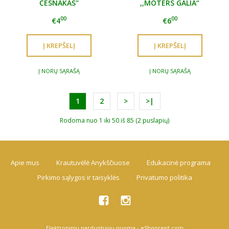
ČESNAKAS"
,,MOTERS GALIA“
00
00
€4
€6
Į NORŲ SĄRAŠĄ
Į NORŲ SĄRAŠĄ
1
2
>
>|
Rodoma nuo 1 iki 50 iš 85 (2 puslapių)
Apie mus
Krautuvėlė Anykščiuose
Edukacinė programa
Pirkimo sąlygos ir taisyklės
Privatumo politika
Elektroninių parduotuvių nuoma
-
eShoprent.com