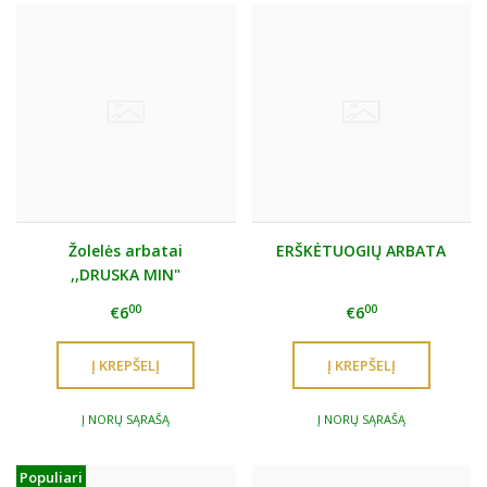
Žolelės arbatai
ERŠKĖTUOGIŲ ARBATA
,,DRUSKA MIN"
00
00
€6
€6
Į NORŲ SĄRAŠĄ
Į NORŲ SĄRAŠĄ
Populiari