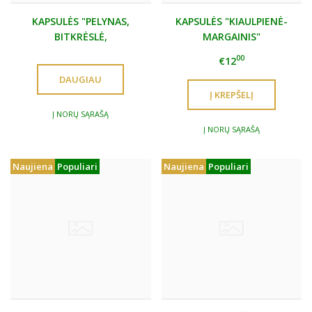
KAPSULĖS "PELYNAS,
KAPSULĖS "KIAULPIENĖ-
BITKRĖSLĖ,
MARGAINIS"
GVAZDIKĖLIS"
00
€12
DAUGIAU
Į NORŲ SĄRAŠĄ
Į NORŲ SĄRAŠĄ
Naujiena
Populiari
Naujiena
Populiari