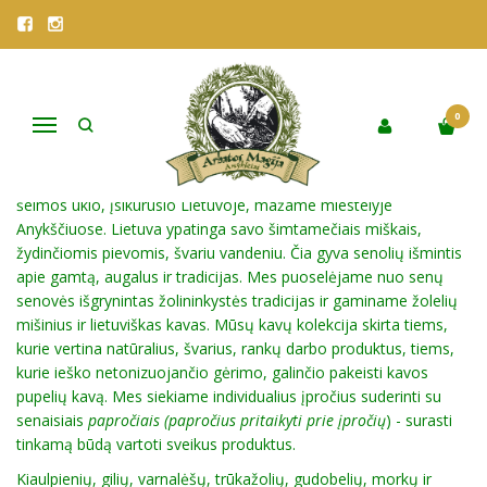
ŪKININKAS RAMŪNAS
DAUGELAVIČIUS
Pagrindinis
Pirkite pagal gamintoją
0
Ūkininkas Ramūnas Daugelavičius
Navigacija
Ramūnas, Stanislovas ir Justė - mes esame dalis smulkaus
šeimos ūkio, įsikūrusio Lietuvoje, mažame miestelyje
Anykščiuose. Lietuva ypatinga savo šimtamečiais miškais,
žydinčiomis pievomis, švariu vandeniu. Čia gyva senolių išmintis
apie gamtą, augalus ir tradicijas. Mes puoselėjame nuo senų
senovės išgrynintas žolininkystės tradicijas ir gaminame žolelių
mišinius ir lietuviškas kavas. Mūsų kavų kolekcija skirta tiems,
kurie vertina natūralius, švarius, rankų darbo produktus, tiems,
kurie ieško netonizuojančio gėrimo, galinčio pakeisti kavos
pupelių kavą. Mes siekiame individualius įpročius suderinti su
senaisiais
papročiais (papročius pritaikyti prie įpročių
) - surasti
tinkamą būdą vartoti sveikus produktus.
Kiaulpienių, gilių, varnalėšų, trūkažolių, gudobelių, morkų ir