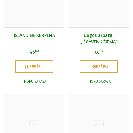
ISLANDINĖ KERPENA
Uogos arbatai
,,IŠGYVENK ŽIEMĄ"
00
00
€5
€6
Į NORŲ SĄRAŠĄ
Į NORŲ SĄRAŠĄ