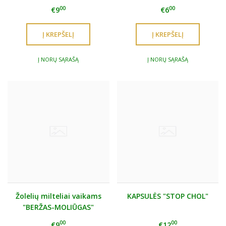
00
00
€9
€6
Į NORŲ SĄRAŠĄ
Į NORŲ SĄRAŠĄ
Žolelių milteliai vaikams
KAPSULĖS "STOP CHOL"
"BERŽAS-MOLIŪGAS"
00
00
€9
€12