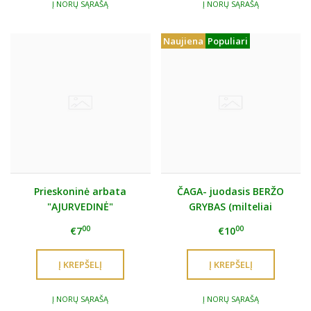
Į NORŲ SĄRAŠĄ
Į NORŲ SĄRAŠĄ
Naujiena
Populiari
Prieskoninė arbata
ČAGA- juodasis BERŽO
"AJURVEDINĖ"
GRYBAS (milteliai
arbatai)
00
00
€7
€10
Į NORŲ SĄRAŠĄ
Į NORŲ SĄRAŠĄ