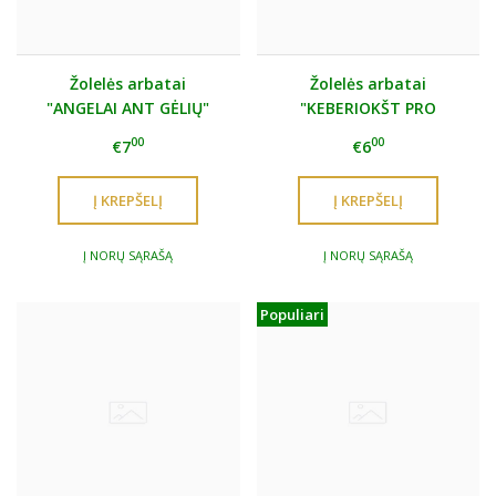
Žolelės arbatai
Žolelės arbatai
"ANGELAI ANT GĖLIŲ"
"KEBERIOKŠT PRO
KAMINĄ"
00
00
€7
€6
Į NORŲ SĄRAŠĄ
Į NORŲ SĄRAŠĄ
Populiari