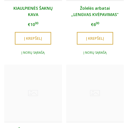
KIAULPIENĖS ŠAKNŲ
Žolelės arbatai
KAVA
,,LENGVAS KVĖPAVIMAS"
00
00
€10
€6
Į NORŲ SĄRAŠĄ
Į NORŲ SĄRAŠĄ