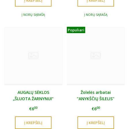
Į NORŲ SĄRAŠĄ
Į NORŲ SĄRAŠĄ
Populiari
AUGALŲ SĖKLOS
Žolelės arbatai
„ŠLUOTA ŽARNYNUI“
"ANYKŠČIŲ ŠILELIS"
00
00
€6
€6