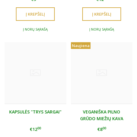
Į NORŲ SĄRAŠĄ
Į NORŲ SĄRAŠĄ
Naujiena
KAPSULĖS "TRYS SARGAI"
VEGANIŠKA PILNO
GRŪDO MIEŽIŲ KAVA
00
00
€12
€8