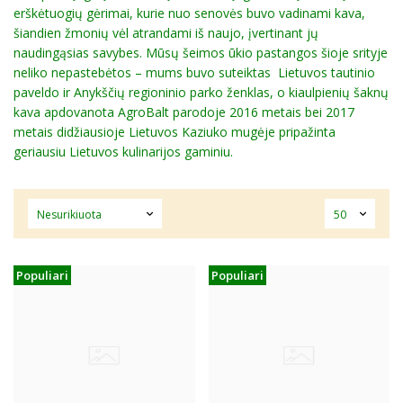
erškėtuogių gėrimai, kurie nuo senovės buvo vadinami kava,
šiandien žmonių vėl atrandami iš naujo, įvertinant jų
naudingąsias savybes. Mūsų šeimos ūkio pastangos šioje srityje
neliko nepastebėtos – mums buvo suteiktas Lietuvos tautinio
paveldo ir Anykščių regioninio parko ženklas, o kiaulpienių šaknų
kava apdovanota AgroBalt parodoje 2016 metais bei 2017
metais didžiausioje Lietuvos Kaziuko mugėje pripažinta
geriausiu Lietuvos kulinarijos gaminiu.
Populiari
Populiari