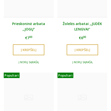
Prieskoninė arbata
Žolelės arbatai ,,JUDĖK
,,JOGŲ”
LENGVAI“
00
00
€7
€6
Į NORŲ SĄRAŠĄ
Į NORŲ SĄRAŠĄ
Populiari
Populiari