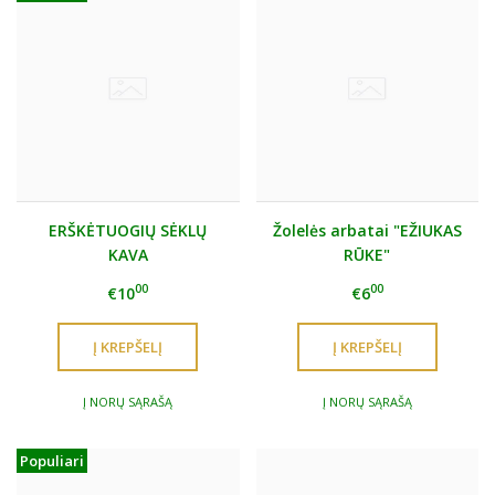
ERŠKĖTUOGIŲ SĖKLŲ
Žolelės arbatai "EŽIUKAS
KAVA
RŪKE"
00
00
€10
€6
Į NORŲ SĄRAŠĄ
Į NORŲ SĄRAŠĄ
Populiari