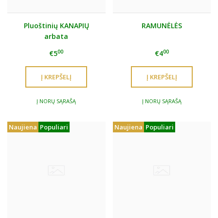
Pluoštinių KANAPIŲ
RAMUNĖLĖS
arbata
00
00
€5
€4
Į NORŲ SĄRAŠĄ
Į NORŲ SĄRAŠĄ
Naujiena
Populiari
Naujiena
Populiari