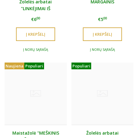
Žolelės arbatai
MARGAINIS
"LINKĖJIMAI IŠ
ANYKŠČIŲ"
00
00
€6
€5
Į NORŲ SĄRAŠĄ
Į NORŲ SĄRAŠĄ
Naujiena
Populiari
Populiari
Maistažolė "MEŠKINIS
Žolelės arbatai