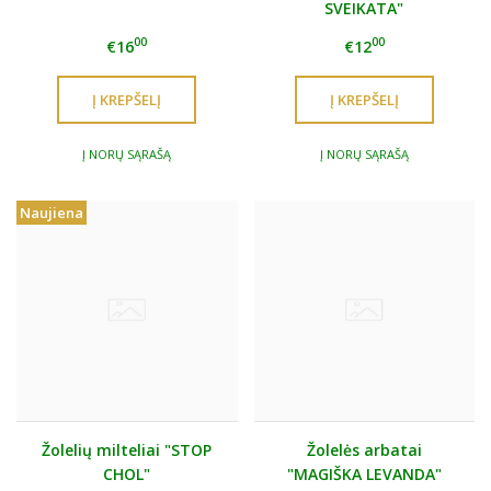
SVEIKATA"
00
00
€16
€12
Į NORŲ SĄRAŠĄ
Į NORŲ SĄRAŠĄ
Naujiena
Žolelių milteliai "STOP
Žolelės arbatai
CHOL"
"MAGIŠKA LEVANDA"