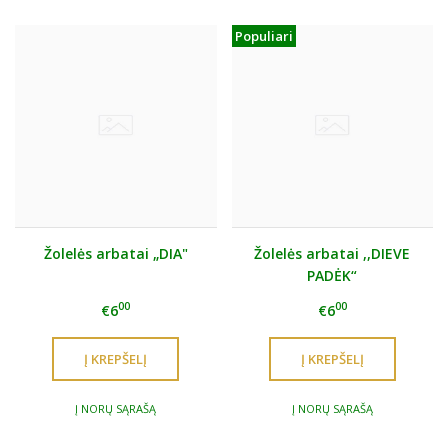
Populiari
Žolelės arbatai „DIA"
Žolelės arbatai ,,DIEVE
PADĖK“
00
00
€6
€6
Į NORŲ SĄRAŠĄ
Į NORŲ SĄRAŠĄ