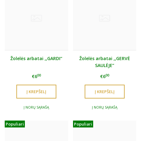
Žolelės arbatai ,,GARDI“
Žolelės arbatai ,,GERVĖ
SAULĖJE“
00
00
€6
€6
Į NORŲ SĄRAŠĄ
Į NORŲ SĄRAŠĄ
Populiari
Populiari