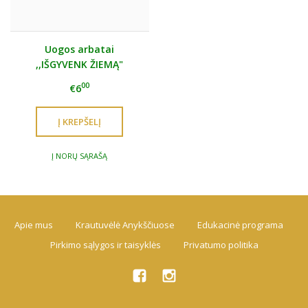
Uogos arbatai
,,IŠGYVENK ŽIEMĄ"
00
€6
Į NORŲ SĄRAŠĄ
Apie mus
Krautuvėlė Anykščiuose
Edukacinė programa
Pirkimo sąlygos ir taisyklės
Privatumo politika