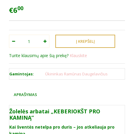
00
€6
Turite klausimų apie šią prekę?
Klauskite
Gamintojas:
Ūkininkas Ramūnas Daugelavičius
APRAŠYMAS
Žolelės arbatai „KEBERIOKŠT PRO
KAMINĄ“
Kai šventės netelpa pro duris – jos atkeliauja pro
kaminą