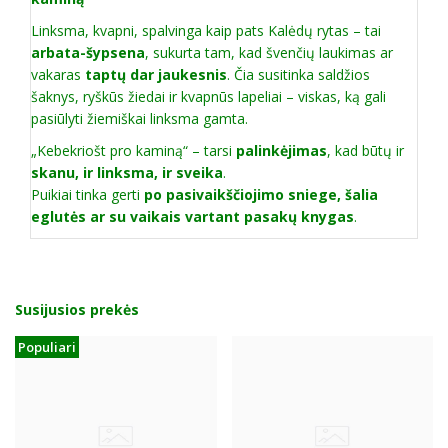
Linksma, kvapni, spalvinga kaip pats Kalėdų rytas – tai
arbata-šypsena
, sukurta tam, kad švenčių laukimas ar
vakaras
taptų dar jaukesnis
. Čia susitinka saldžios
šaknys, ryškūs žiedai ir kvapnūs lapeliai – viskas, ką gali
pasiūlyti žiemiškai linksma gamta.
„Kebekriošt pro kaminą“ – tarsi
palinkėjimas
, kad būtų ir
skanu, ir linksma, ir sveika
.
Puikiai tinka gerti
po pasivaikščiojimo sniege, šalia
eglutės ar su vaikais vartant pasakų knygas
.
Susijusios prekės
Populiari