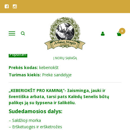
Pagrindinis
Parduotuvė
Vaistažolės
VISOS ARBATOS
Žolelės arbatai "KEBERIOKŠT PRO KAMINĄ"
ŽOLELĖS ARBATAI "KEBERIOKŠT
0
Navigacija
PRO KAMINĄ"
Populiari
Į NORŲ SĄRAŠĄ
Prekės kodas:
keberiokšt
Turimas kiekis:
Prekė sandėlyje
„KEBERIOKŠT PRO KAMINĄ“
- žaisminga, jauki ir
šventiška arbata, tarsi pats Kalėdų Senelis būtų
palikęs ją su šypsena ir šalikėliu.
Sudedamosios dalys:
– Saldžioji morka
– Erškėtuogės ir erškėtrožės