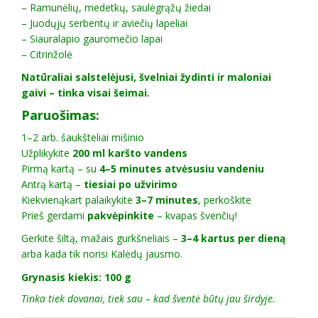
– Ramunėlių, medetkų, saulėgrąžų žiedai
– Juodųjų serbentų ir aviečių lapeliai
– Siauralapio gauromečio lapai
– Citrinžolė
Natūraliai salstelėjusi, švelniai žydinti ir maloniai
gaivi – tinka visai šeimai.
Paruošimas:
1–2 arb. šaukšteliai mišinio
Užplikykite
200 ml karšto vandens
Pirmą kartą – su
4–5 minutes atvėsusiu vandeniu
Antrą kartą –
tiesiai po užvirimo
Kiekvienąkart palaikykite
3–7 minutes
, perkoškite
Prieš gerdami
pakvėpinkite
– kvapas švenčių!
Gerkite šiltą, mažais gurkšneliais –
3–4 kartus per dieną
arba kada tik norisi Kalėdų jausmo.
Grynasis kiekis:
100 g
Tinka tiek dovanai, tiek sau – kad šventė būtų jau širdyje.