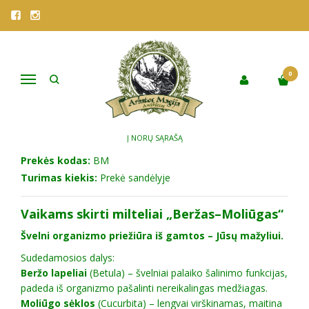
Pagrindinis
Parduotuvė
Vaistažolės
VISOS ARBATOS
Žolelių milteliai vaikams "BERŽAS-MOLIŪGAS"
ŽOLELIŲ MILTELIAI VAIKAMS
0
Navigacija
"BERŽAS-MOLIŪGAS"
Į NORŲ SĄRAŠĄ
Prekės kodas:
BM
Turimas kiekis:
Prekė sandėlyje
Vaikams skirti milteliai „Beržas–Moliūgas“
Švelni organizmo priežiūra iš gamtos – Jūsų mažyliui.
Sudedamosios dalys:
Beržo lapeliai
(Betula) – švelniai palaiko šalinimo funkcijas,
padeda iš organizmo pašalinti nereikalingas medžiagas.
Moliūgo sėklos
(Cucurbita) – lengvai virškinamas, maitina