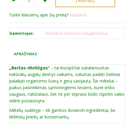
Turite klausimų apie šią prekę?
Klauskite
Gamintojas:
Ūkininkas Ramūnas Daugelavičius
APRAŠYMAS
„Beržas–Moliūgas“
– tai kruopščiai subalansuotas
natūralių augalų derinys vaikams, sukurtas padėti švelniai
palaikyti organizmo švarą ir gerą savijautą. Šie milteliai –
puikus pasirinkimas sąmoningiems tėvams, kurie ieško
saugaus, natūralaus, bet ne per stipraus būdo rūpintis vaiko
vidine pusiausvyra.
Miltelių sudėtyje – tik gamtos dovanoti ingredientai, be
dirbtinių priedų ar konservantų.