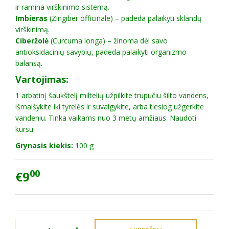
ir ramina virškinimo sistemą.
Imbieras
(Zingiber officinale) – padeda palaikyti sklandų
virškinimą.
Ciberžolė
(Curcuma longa) – žinoma dėl savo
antioksidacinių savybių, padeda palaikyti organizmo
balansą.
Vartojimas:
1 arbatinį šaukštelį miltelių užpilkite trupučiu šilto vandens,
išmaišykite iki tyrelės ir suvalgykite, arba tiesiog užgerkite
vandeniu. Tinka vaikams nuo 3 metų amžiaus. Naudoti
kursu
Grynasis kiekis:
100 g
00
€9