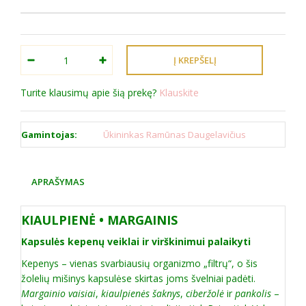
Turite klausimų apie šią prekę?
Klauskite
Gamintojas:
Ūkininkas Ramūnas Daugelavičius
APRAŠYMAS
KIAULPIENĖ • MARGAINIS
Kapsulės kepenų veiklai ir virškinimui palaikyti
Kepenys – vienas svarbiausių organizmo „filtrų“, o šis
žolelių mišinys kapsulėse skirtas joms švelniai padėti.
Margainio vaisiai
,
kiaulpienės šaknys
,
ciberžolė
ir
pankolis
–