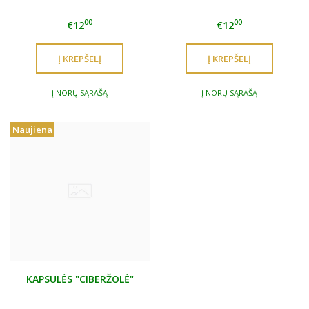
00
00
€12
€12
Į NORŲ SĄRAŠĄ
Į NORŲ SĄRAŠĄ
Naujiena
KAPSULĖS "CIBERŽOLĖ"