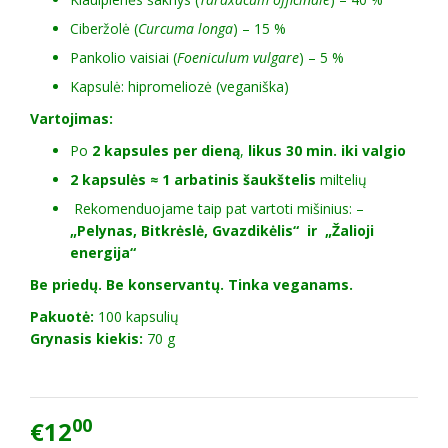
Ciberžolė (
Curcuma longa
) – 15 %
Pankolio vaisiai (
Foeniculum vulgare
) – 5 %
Kapsulė: hipromeliozė (veganiška)
Vartojimas:
Po
2 kapsules per dieną
,
likus 30 min. iki valgio
2 kapsulės ≈ 1 arbatinis šaukštelis
miltelių
Rekomenduojame taip pat vartoti mišinius: –
„Pelynas, Bitkrėslė, Gvazdikėlis“ ir „Žalioji
energija“
Be priedų. Be konservantų. Tinka veganams.
Pakuotė:
100 kapsulių
Grynasis kiekis:
70 g
00
€12