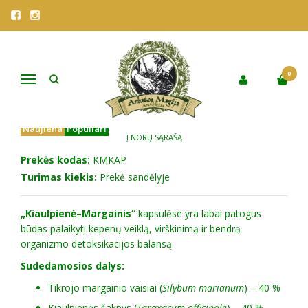
Pagrindinis
Parduotuvė
Vaistažolės
VISOS ARBATOS
KAPSULĖS "KIAULPIENĖ-MARGAINIS"
KAPSULĖS "KIAULPIENĖ-
0
Navigacija
MARGAINIS"
Naujiena
Populiari
Į NORŲ SĄRAŠĄ
Prekės kodas:
KMKAP
Turimas kiekis:
Prekė sandėlyje
„Kiaulpienė–Margainis“
kapsulėse yra labai patogus
būdas palaikyti kepenų veiklą, virškinimą ir bendrą
organizmo detoksikacijos balansą.
Sudedamosios dalys:
Tikrojo margainio vaisiai (
Silybum marianum
) – 40 %
Kiaulpienės šaknys (
Taraxacum officinale
) – 40 %