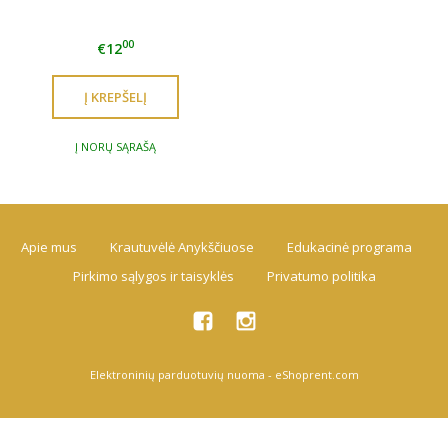
00
€12
Į NORŲ SĄRAŠĄ
Apie mus
Krautuvėlė Anykščiuose
Edukacinė programa
Pirkimo sąlygos ir taisyklės
Privatumo politika
Elektroninių parduotuvių nuoma
-
eShoprent.com