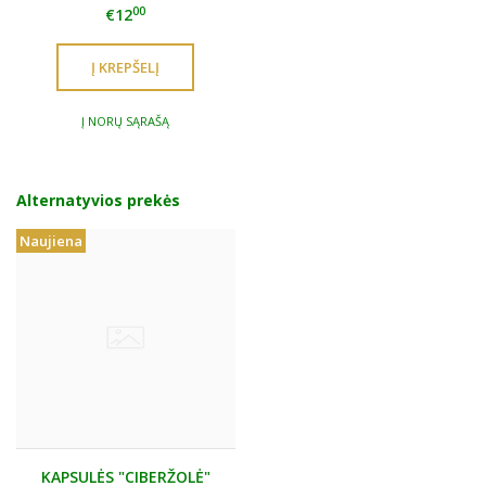
00
€12
Į NORŲ SĄRAŠĄ
Alternatyvios prekės
Naujiena
KAPSULĖS "CIBERŽOLĖ"