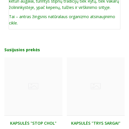
keturi augalai, turintys stiprių tradicijų tiek Rytų, tiek Vakarų
žolininkystėje, ypač kepenų, tulžies ir virškinimo srityje.
Tai – antras žingsnis natūralaus organizmo atsinaujinimo
cikle.
Susijusios prekės
KAPSULĖS "STOP CHOL"
KAPSULĖS "TRYS SARGAI"