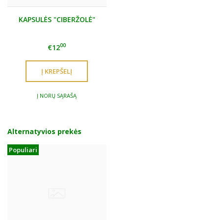
KAPSULĖS "CIBERŽOLĖ"
00
€12
Į NORŲ SĄRAŠĄ
Alternatyvios prekės
Populiari