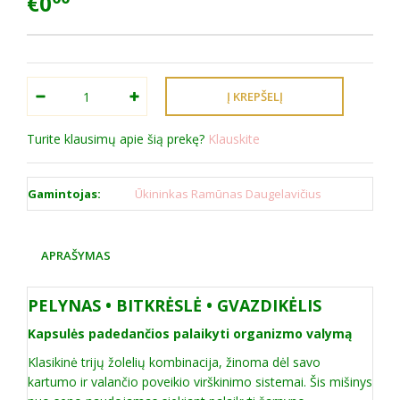
€0
Turite klausimų apie šią prekę?
Klauskite
Gamintojas:
Ūkininkas Ramūnas Daugelavičius
APRAŠYMAS
PELYNAS • BITKRĖSLĖ • GVAZDIKĖLIS
Kapsulės padedančios palaikyti organizmo valymą
Klasikinė trijų žolelių kombinacija, žinoma dėl savo
kartumo ir valančio poveikio virškinimo sistemai. Šis mišinys