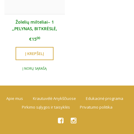
Žolelių milteliai– 1
,,PELYNAS, BITKRĖSLĖ,
GVAZDIKĖLIS"
00
€15
Į NORŲ SĄRAŠĄ
Apie mus
Krautuvėlė Anykščiuose
Edukacinė programa
Pirkimo sąlygos ir taisyklės
Privatumo politika