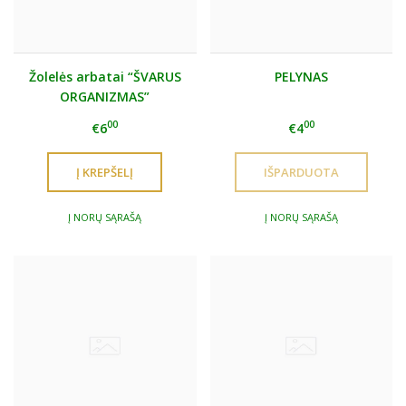
Žolelės arbatai “ŠVARUS
PELYNAS
ORGANIZMAS”
00
00
€6
€4
Į NORŲ SĄRAŠĄ
Į NORŲ SĄRAŠĄ