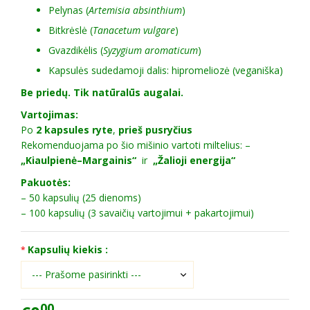
Pelynas (
Artemisia absinthium
)
Bitkrėslė (
Tanacetum vulgare
)
Gvazdikėlis (
Syzygium aromaticum
)
Kapsulės sudedamoji dalis: hipromeliozė (veganiška)
Be priedų. Tik natūralūs augalai.
Vartojimas:
Po
2 kapsules ryte
,
prieš pusryčius
Rekomenduojama po šio mišinio vartoti miltelius: –
„Kiaulpienė–Margainis“
ir
„Žalioji energija“
Pakuotės:
– 50 kapsulių (25 dienoms)
– 100 kapsulių (3 savaičių vartojimui + pakartojimui)
Kapsulių kiekis :
00