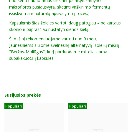
nuo seno naudojamas siekiant palaikyti žarnyno
mikrofloros pusiausvyrą, skatinti virškinimo fermentų
išsiskyrimą ir natūralų apsivalymo procesą.
Kapsulėmis šias žoleles vartoti daug patogiau – be kartaus
skonio ir paprasčiau nustatyti dienos kiekį.
Šį mišinį rekomenduojame vartoti nuo 9 metų.
Jaunesniems siūlome švelnesnę alternatyvą- žolelių mišinį
"Beržas-Moliūgas", kurį parduodame milteliais arba
supakakuotą į kapsules.
Susijusios prekės
Populiari
Populiari