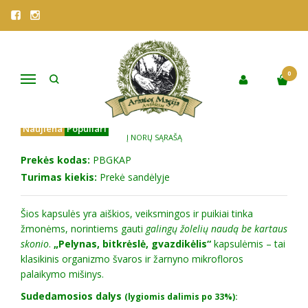
Pagrindinis
Parduotuvė
Vaistažolės
VISOS ARBATOS
KAPSULĖS "PELYNAS, BITKRĖSLĖ, GVAZDIKĖLIS"
KAPSULĖS "PELYNAS, BITKRĖSLĖ,
0
Navigacija
GVAZDIKĖLIS"
Naujiena
Populiari
Į NORŲ SĄRAŠĄ
Prekės kodas:
PBGKAP
Turimas kiekis:
Prekė sandėlyje
Šios kapsulės yra aiškios, veiksmingos ir puikiai tinka
žmonėms, norintiems gauti
galingų žolelių naudą be kartaus
skonio
.
„Pelynas, bitkrėslė, gvazdikėlis“
kapsulėmis – tai
klasikinis organizmo švaros ir žarnyno mikrofloros
palaikymo mišinys.
Sudedamosios dalys
(lygiomis dalimis po 33%):