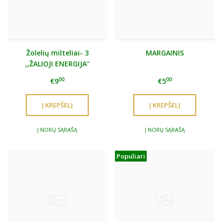
Žolelių milteliai- 3
MARGAINIS
,,ŽALIOJI ENERGIJA"
00
00
€9
€5
Į NORŲ SĄRAŠĄ
Į NORŲ SĄRAŠĄ
Populiari