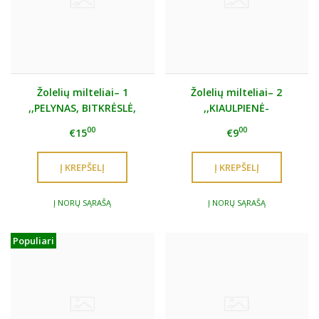
Žolelių milteliai– 1
Žolelių milteliai– 2
,,PELYNAS, BITKRĖSLĖ,
,,KIAULPIENĖ-
GVAZDIKĖLIS"
MARGAINIS"
00
00
€15
€9
Į NORŲ SĄRAŠĄ
Į NORŲ SĄRAŠĄ
Populiari