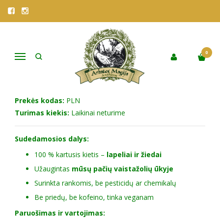
Pagrindinis
Parduotuvė
Vaistažolės
PAVIENĖS ŽOLELĖS
PELYNAS
PELYNAS
0
Navigacija
Populiari
Į NORŲ SĄRAŠĄ
Prekės kodas:
PLN
Turimas kiekis:
Laikinai neturime
Sudedamosios dalys:
100 % kartusis kietis –
lapeliai ir žiedai
Užaugintas
mūsų pačių vaistažolių ūkyje
Surinkta rankomis, be pesticidų ar chemikalų
Be priedų, be kofeino, tinka veganam
Paruošimas ir vartojimas: