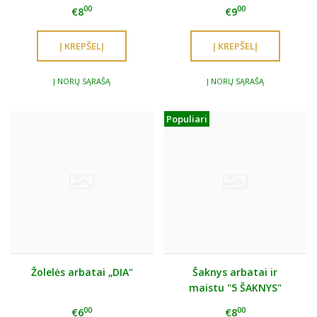
MARGAINIS"
00
00
€8
€9
Į NORŲ SĄRAŠĄ
Į NORŲ SĄRAŠĄ
Populiari
Žolelės arbatai „DIA"
Šaknys arbatai ir
maistu "5 ŠAKNYS"
00
00
€6
€8