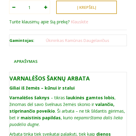
Turite klausimų apie šią prekę?
Klauskite
Gamintojas:
Ūkininkas Ramūnas Daugelavičius
APRAŠYMAS
VARNALĖŠOS ŠAKNŲ ARBATA
Giliai iš žemės – kūnui ir stalui
Varnalėšos šaknys
– tikras
laukinės gamtos lobis
,
žinomas dėl savo švelnaus žemės skonio ir
valančio,
stiprinančio poveikio
. Ši arbata – ne tik šildantis gėrimas,
bet ir
maistinis papildas
, kurio
nepamirštama dalis lieka
puodelio dugne
.
Arbata tinka tiek sveikatai palaikyti, tiek kaip
dienos