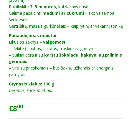
(200 ml)
Palaikykite
3–5 minutes
, kol šaknys nusės
Galima pasaldinti
medumi ar cukrumi
– skonis tampa
švelnesnis
Gerti šiltą, mažais gurkšneliais – kaip rytinį ar vakarinį toniką
Panaudojimas maistui:
Likusios šaknys –
valgomos!
– dėkite į sriubas, salotas, troškinius, garnyrus
– puikiai dera ir su
karštu šokoladu, kakava, augaliniais
gėrimais
– virti su prieskoniais – bus šaknų užkandis ar energinis
garnyras
Grynasis kiekis:
100 g
Gėrimas, kuris maitina.
00
€8