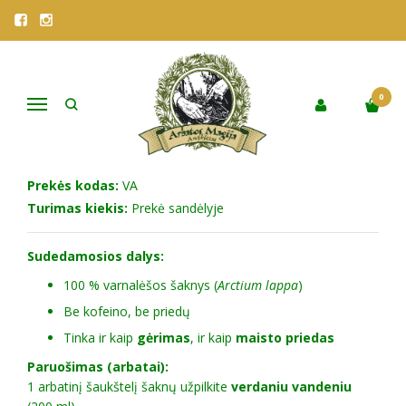
Pagrindinis
Parduotuvė
Vaistažolės
VISOS ARBATOS
VARNALĖŠOS ŠAKNŲ ARBATA
VARNALĖŠOS ŠAKNŲ ARBATA
0
Navigacija
Į NORŲ SĄRAŠĄ
Prekės kodas:
VA
Turimas kiekis:
Prekė sandėlyje
Sudedamosios dalys:
100 % varnalėšos šaknys (
Arctium lappa
)
Be kofeino, be priedų
Tinka ir kaip
gėrimas
, ir kaip
maisto priedas
Paruošimas (arbatai):
1 arbatinį šaukštelį šaknų užpilkite
verdaniu vandeniu