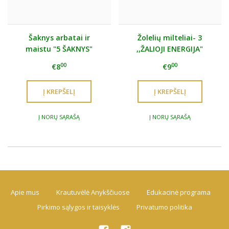
Šaknys arbatai ir
Žolelių milteliai- 3
maistu "5 ŠAKNYS"
,,ŽALIOJI ENERGIJA"
00
00
€8
€9
Į NORŲ SĄRAŠĄ
Į NORŲ SĄRAŠĄ
Apie mus
Krautuvėlė Anykščiuose
Edukacinė programa
Pirkimo sąlygos ir taisyklės
Privatumo politika