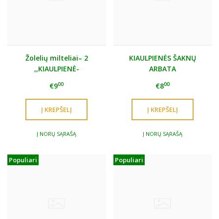
Žolelių milteliai– 2
KIAULPIENĖS ŠAKNŲ
,,KIAULPIENĖ-
ARBATA
MARGAINIS"
00
00
€9
€8
Į NORŲ SĄRAŠĄ
Į NORŲ SĄRAŠĄ
Populiari
Populiari