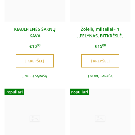
KIAULPIENĖS ŠAKNŲ
Žolelių milteliai– 1
KAVA
,,PELYNAS, BITKRĖSLĖ,
GVAZDIKĖLIS"
00
00
€10
€15
Į NORŲ SĄRAŠĄ
Į NORŲ SĄRAŠĄ
Populiari
Populiari